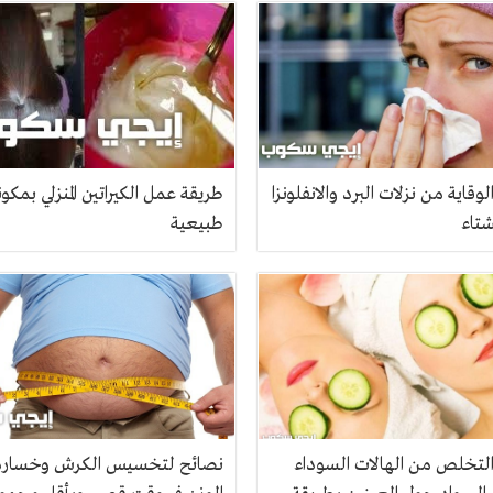
وقاية من نزلات البرد والانفلونزا
طريقة عمل الكيراتين المنزلي بمكو
شتاء
طبيعية
لتخلص من الهالات السوداء
نصائح لتخسيس الكرش وخسارة