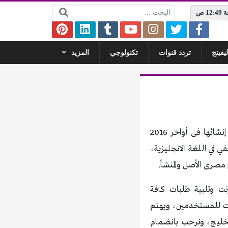
البحث:
يفينج
تردد قنوات
تكنولوجي
المزيد
موقع إيجى سكوب – أصل السبق الصحفى، يصدر الموقع عن مؤسسة إيجى سكوب التى تم إنشائها فى أواخر 2016
 في اللغة الانجليزية،
 مصرى الأصل والمنشأ.
نت وتلبية طلبات كافة
دمات للمستخدمين، ويهتم
 الخليج، ونرحب بانضمام