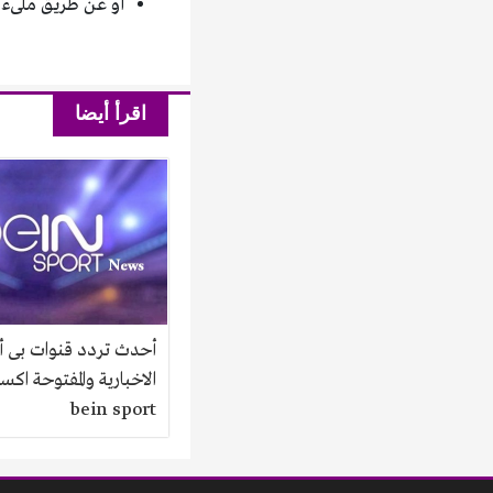
أو عن طريق ملىء الإستمارة التالية[239″ title
اقرأ أيضا
أحدث تردد قنوات بى 
الاخبارية والمفتوحة اكست
bein sport