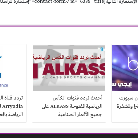
contact-form-7 id=”6=”إستمارة المراسلة 1″]
أن سبورت
أحدث تردد قنوات الكأس
را والمشفرة
الرياضية المفتوحة ALKASS على
ia
جميع الأقمار الصناعية
الرياضة بالم