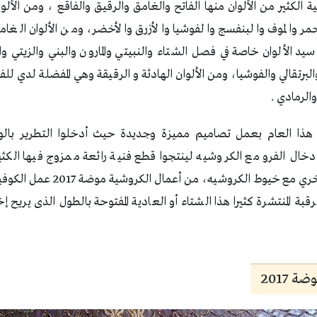
الكثير من الألوان منها الفاتح والغامق والرقيق والفاقع ، ومن الألوا
أحمر والموف والبنفسج والفوشيا والأزرق والأخضر، ومن الألوان الغام
سيد الألوان خاصة في فصل الشتاء والنبيتي والمارون والبني والزيتي 
البرتقالي والفوشيا، ومن الألوان الهادئة و الرقيقة وهي المفضلة لدي لل
الرمادي .
 هذا العام بعمل تصاميم مميزة وجديدة حيث أدخلوا التطرير بالو
إدخال الفرو مع الكروشيه لينتجوا قطع فنية رائعة ممزوج فيها الكثي
الجميلة و أيضا خامات أخري مع خيوط ا
رقبة المنتشرة كثيرا هذا الشتاء أو العادية المفتوحة بالطول الذى يري
 2017