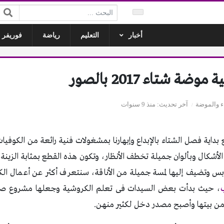
البحث:
أخبار
التعليم
رياضة
فوريفر ل
ة شتاء 2017 بالصور
اء والموضة
آخر تحديث
منذ 9 سنوات
 بداية فصل الشتاء بالإبداع وإبهارنا بمشغولات فنية رائعة من الكوفيا
الأشكال وبألوان جميلة تخطف الأنظار، وتكون هذه القطع بمثابة الزينة ا
، حيث بدأت بعض السيدات فى تعلم الكروشية وجعلها مشروع صغير 
من بيتها وأصبح مصدر دخل لكثير منهن.