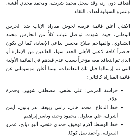
أهداف دون رد، وقد سجل محمد شريف، ومحمد مجدي أفشة،
وعمرو السولية أهداف اللقاء.
الأهلي أعلن قائمة فريقه لخوض مباراة الإياب ضد الحرس
الوطني، حيث شهدت تواصل غياب كلأً من الحارس محمد
الشناوي، والمهاجم صلاح محسن بداعي الإصابة، كما لن يكون
حاضراً كافة لاعبي الأهلي الجدد سواء العائدين من الإعارة أو
الذي تم التعاقد معه مؤخراًً بسبب عدم قيدهم في القائمة الأولية
التي تم إرسالها قبل تلك التعاقدات، بينما أعلن موسيماني عن
قائمة المباراة كالتالي:
حراسة المرمى: علي لطفي، مصطفى شوبير، وحمزة
علاء.
خط الدفاع: محمد هاني، رامي ربيعة، بدر بانون، أيمن
أشرف، علي معلول، محمود وحيد، وياسر إبراهيم.
خط الوسط: أكرم توفيق، حمدي فتحي، أليو ديانج، عمرو
السولية، وأحمد نبيل كوكا.