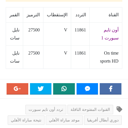
القناة
التردد
الإستقطاب
الترميز
القمر
أون تايم
11861
V
27500
نايل
سبورت 1
سات
On time
11861
V
27500
نايل
sports HD
سات
القنوات المفتوحة الناقلة
تردد أون تايم سبورت
دوري أبطال أفريقيا
موعد مباراة الأهلي
نتيحة مباراة الأهلي