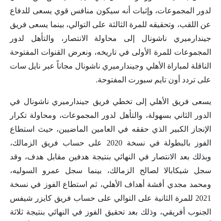
لدور المجموعات، وإثبات أنه سيكون منافس قوي يسعى للدفاع
عن اللقب، وتحقيقه للمرة الثالثة على التوالي، بينما يسعى فريق
جيندارميري ناشونال إلى محاولة الانتصار، والتأهل لدور
المجموعات للمرة الأولى في تاريخه، ونعرض القنوات المفتوحة
الناقلة لمباراة الأهلي وجيندارميري ناشونال مجاناً عبر نايل سات
على تردد أون تايم سبورت المفتوحة.
يسعى فريق الأهلي إلى تخطي فريق جيندارميري ناشونال في
الدور الثاني بسهولة، والتأهل لدور المجموعات، ومحاولة تكرار
الإنجاز الكبير الذي حققه في العامين الماضيين، حيث استطاع
الفوز بالبطولة في نسخة 2020 على حساب فريق الزمالك،
وبذلك بعد الانتصار في النهائي بنتيجة هدفين مقابل هدف، وقد
سجل شيكابالا لصالح الزمالك، بينما سجل عمرو السوليه،
ومحمد مجدي أفشة أهداف الأهلي، ثم استطاع الفوز في نسخة
2021 للمرة الثانية على التوالي على حساب فريق كايزر شيفس
الجنوب أفريقي، وذلك بعد تحقيق الفوز في النهائي بنتيجة ثلاثة