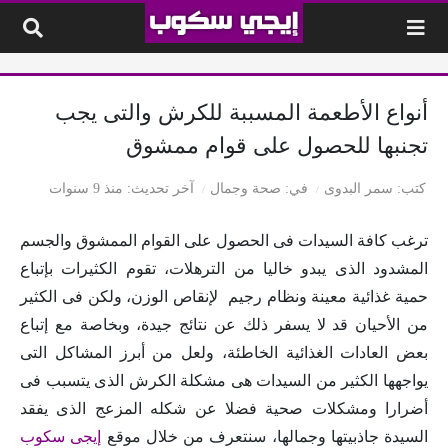
لتخطي إلى المحتوى
أنواع الأطعمة المسببة للكرش والتى يجب
تجنبها للحصول على قوام ممشوق
كتب
سمر البدوى
في
صحة وجمال
آخر تحديث
منذ 9 سنوات
ترغب كافة السيدات فى الحصول على القوام الممشوق والجسم
المشدود الذى يبدو خاليا من الترهلات، تقوم الكثيرات بإتباع
حمية غذائية معينة ونظام رجيم لإنقاص الوزن، ولكن فى الكثير
من الأحيان قد لا يسفر ذلك عن نتائج جيدة، وبخاصة مع إتباع
بعض العادات الغذائية الخاطئة، ولعل من أبرز المشاكل التى
يواجهها الكثير من السيدات هى مشكلة الكرش الذى يتسبب فى
أضرارا ومشكلات صحية فضلا عن شكله المزعج الذى يفقد
السيدة جاذبيتها وجمالها، سنتعرف من خلال موقع
إيجى سكوب