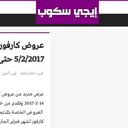
لتخطي إلى المحتوى
عروض كارفور ل
5/2/2017 حتى يوم 14/2/2017
كتب
heba atef
في
أخبار
14-2-2017 وتق
العروض الخاصة بالمنتجا
كارفور لشهر فبراير الجار