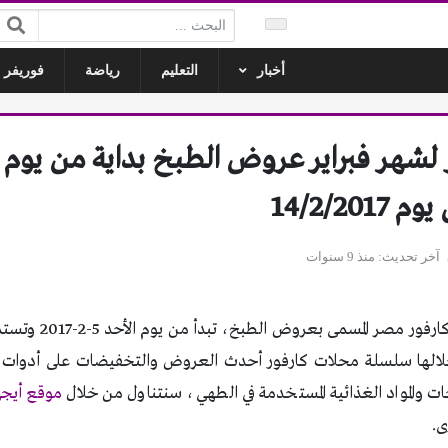
البحث:
أخبار
التعليم
رياضة
فوريفر ل
شهر فبراير عروض الطبخ بداية من يوم ا
آخر تحديث
منذ 9 سنوات
عرض جديد من عروض كارف
دم من خلالها سلسلة محلات كارفور أحدث العروض والتخفيضات على أدوات
ت والمواد الغذائية المستخدمة في الطهي، سنتناول من خلال
موقع أيج
ى.