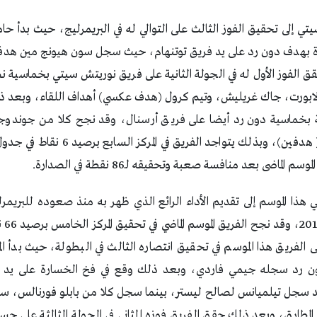
 إلى تحقيق الفوز الثالث على التوالي له في البريمرليج، حيث بدأ حام
 بهدف دون رد على يد فريق توتنهام، حيث سجل سون هيونج مين هدف 
وحقق الفوز الأول له في الجولة الثانية على فريق نوريتش سيتي بخماسي
ابورت، جاك غريليش، وتيم كرول (هدف عكسي) أهداف اللقاء، وبعد ذ
ثالة بخماسية دون رد أيضا على فريق أرسنال، وقد نجح كلا من جوند
رودريغو، فيران توريس ( هدفين)، وبذلك يتو
 الماضى بعد منافسة صعبة وتحقيقه لـ86 نقطة في الصدارة.
ذا الموسم إلى تقديم الأداء الرائع الذي ظهر به منذ صعوده للبريم
بالفو
 الفريق هذا الموسم في تحقيق انتصاره الثالث في البطولة، حيث بدأ ال
ن رد سجله جيمي فاردي، وبعد ذلك وقع في فخ الخسارة على يد ف
د سجل تيلميانس لصالح ليستر، بينما سجل كلا من بابلو فورنالس، 
المطارق، وبعد ذلك حقق الفريق فوزه الثاني في الجولة الثالثة على 