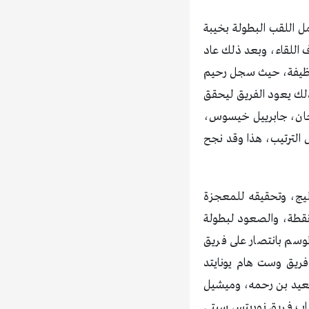
ل اللقب البطولة بخيبة
اللقاء، وبعد ذلك عاد
ة نظيفة، حيث سجل رحيم
لك يعود الفريق ليحقق
وجان، جابرييل خيسوس،
اجد الفريق في المركز السابع برصيد 6 نقاط في جدول الترتيب، هذا وقد نجح
رليج، وتحقيقه للمعجزة
ز بالبطولة موسم 2015، وقد نجح الفريق الموسم الماضي في تحقيق المركز الخامس برصيد 66 نقطة، والصعود لبطولة
موسم بانتصار على فريق
ريق وست هام يونايتد
سعيد بن رحمه، وميشيل
حساب فريق نوريتس سيتي