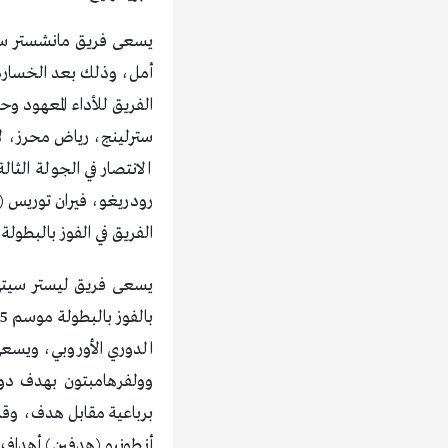
يسعى فريق مانشستر سيتي
أمل، وذلك بعد الخسارة
الفريق للأداء المعهود 
سترلينج، رياض محرز، ل
الانتصار في الجولة ال
الفريق في الفوز بالبطولة الموسم
يسعى فريق ليستر سيتي ه
الدوري الأوروبي، ويسعى
وولفرهامبتون بهدف دو
برباعية مقابل هدف، وق
أنطونيو (هدفين) أهداف 