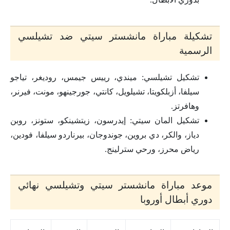
تشكيلة مباراة مانشستر سيتي ضد تشيلسي
الرسمية
تشكيل تشيلسي: ميندي، رييس جيمس، روديغر، تياجو
سيلفا، أزبلكويتا، تشيلويل، كانتي، جورجينهو، مونت، فيرنر،
وهافرتز.
تشكيل المان سيتي: إيدرسون، زيتشينكو، ستونز، روبن
دياز، والكر، دي بروين، جوندوجان، بيرناردو سيلفا، فودين،
رياض محرز، ورحي سترلينج.
موعد مباراة مانشستر سيتي وتشيلسي نهائي
دوري أبطال أوروبا