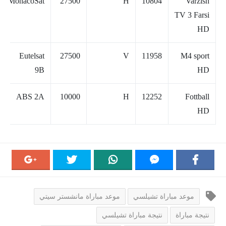
MonacoSat
27500
H
10804
Varzish
TV 3 Farsi
HD
Eutelsat
27500
V
11958
M4 sport
9B
HD
ABS 2A
10000
H
12252
Fottball
HD
موعد مباراة تشيلسي
موعد مباراة مانشستر سيتي
نتيجة مباراة
نتيجة مباراة تشيلسي