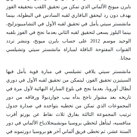
بايرن ميونخ الألماني الذي تمكن من تحقيق اللقب بتحقيقه الفوز
بهدف دون رد ليحقق البافاري لقبه السادس في البطولة، بينما
مانشستر سيتي يأمل في تحقيق لقبه الأول في التشامبيونزليج،
بينما البلوز يسعى لتحقيق لقبه الثاني بعدما نجح في الفوز بلقبه
الوحيد موسم 2012 على حساب بايرن ميونخ، وننشر تردد
القنوات المفتوحة الناقلة لمباراة مانشستر سيتي وتشيلسي
مجانا.
مانشستر سيتي يلاقي تشيلسي في مبارة قوية يأمل فيها
السيتيزن تحقيق الفوز، ليتمكن من تحقيق لقبه الأول في دوري
أبطال أوروبا، بعدما نجح في بلوغ المباراة النهائية لأول مرة في
تاريخه بعد مشوار ناجح بدأه بيب جوارديولا ورفاقه من دور
المجموعات الذي تمكن من تخطيه بتواجده في صدارة جدول
ترتيب المجموعة الثالثة بفارق ثلاث نقاط عن بورتو أقرب
منافسيه، ليتأهل لتخطي بروسيا مونشينجلادباخ الألماني في دور
الستة عشر، ثم تخطى فريق ألماني آخر هو بروسيا دورتموند في