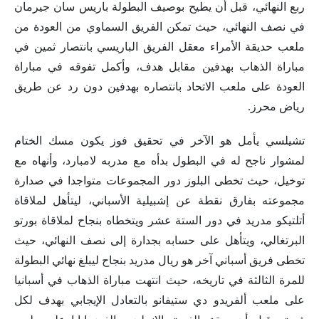
ربع النهائي، قبل أن يطيح بوصيف البطولة باريس سان جيرمان
في نصف النهائي، حيث تمكن الفريق السماوي من العودة من
ملعب حديقة الأمراء معقل الفريق الباريسي بانتصار ثمين في
مباراة الذهاب بهدفين مقابل هدف، وأكمل تفوقه في مباراة
العودة على ملعب الاتحاد بانتصاره بهدفين دون رد عن طريق
رياض محرز.
تشيلسي يأمل هو الآخر في تحقيق فوز يكون مسك الختام
لمشوار ناجح له في البطول بدأه مع مدربه لامبارد، وأنهاه مع
توخيل، حيث تخطى البلوز دور المجموعات متواجدا في صدارة
مجموعته بفارق نقطة عن إشبيلية الأسباني، ليتأهل لملاقاة
أتلتيكو مدريد في دور الستة عشر ويتخطاه بنجاح لملاقاة بورتو
البرتغالي، ويتأهل على حسابه بجدارة إلى نصف النهائي، حيث
تخطى فريق أسباني آخر هو ريال مدريد بنجاح ليبلغ نهائي البطولة
للمرة الثالثة في تاريخه، حيث انتهت مباراة الذهاب في أسبانيا
على ملعب ألفريدو دي ستيفانو بالتعادل الإيجابي بهدف لكل