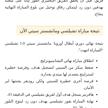
فريق، قبل أن يحقق الفريق الإنجليزي الفوز إيابا على ملعبه
بهدفين دون رد ليتمكن رفاق توخيل من بلوغ المباراة النهائية
بنجاح.
نتيجة مباراة تشيلسي ومانشستر سيتي الآن
نتيجة نهائي دوري أبطال أوروبا: مانشستر سيتي 0-1 تشيلسي
“المباراة انتهت”.
انطلاق مباراة نهائي التشامبيونزليج.
ضغط مبكر من السيتي لتسجيل هدف، وفرصة خطيرة
لسترلينج يتصدى لها ميندي بجدارة.
فرصة أخرى خطيرة للسيتي ولكن روديغر يشتتها لبر
الأمان.
هافرتيز يسجل هدف أول لفريق تشيلسي في الدقيقة 43.
نهاية المباراة بفوز تشيلسي بهدف دون رد ليتوج البلوز
بدوري الأبطال.