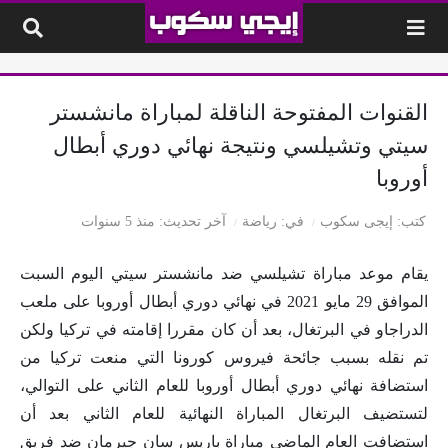
لتخطي إلى المحتوى
القنوات المفتوحة الناقلة لمباراة مانشستر
سيتي وتشيلسي ونتيجة نهائي دوري أبطال
أوروبا
كتب
إيجى سكوب
في
رياضة
آخر تحديث
منذ 5 سنوات
يقام موعد مباراة تشيلسي ضد مانشستر سيتي اليوم السبت
الموافق 29 مايو 2021 في نهائي دوري أبطال أوروبا على ملعب
الدراجاو في البرتغال، بعد أن كان مقررا إقامته في تركيا ولكن
تم نقله بسبب جائحة فيروس كورونا التي منعت تركيا من
استضافة نهائي دوري أبطال أوروبا للعام الثاني على التوالي،
لتستضيف البرتغال المباراة النهائية للعام الثاني بعد أن
استضافت العام الماضي مباراة باريس سان جيرمان ضد فريق