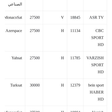
الصناعي
MonacoSat
27500
V
18845
ASR TV
Azerspace
27500
H
11134
CBC
SPORT
HD
Yahsat
27500
H
11785
VARZISH
SPORT
HD
Turksat
30000
H
12379
bein sport
HABER
HD