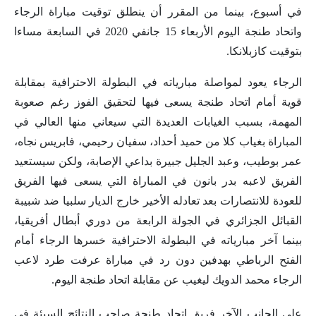
في أسبوع، بينما من المقرر أن ينطلق توقيت مباراة الرجاء
واتحاد طنجة اليوم الأربعاء 15 جانفي 2020 في السابعة مساءا
بتوقيت كازبلانكا.
الرجاء يعود لمواصلة مبارياته في البطولة الاحترافية بمقابلة
قوية أمام اتحاد طنجة يسعى فيها لتحقيق الفوز رغم صعوبة
المهمة، بسبب الغيابات العديدة التي سيعاني منها العالي في
المباراة بغياب كلا من حميد أحداد، سفيان رحيمي، فابريس نجاه،
عمر بوطيب، وعبد الجليل جبيرة بداعي الإصابة، ولكن سيستعيد
الفريق لاعبه بدر بانون في المباراة التي يسعى فيها الفريق
للعودة للانتصارات بعد تعادله الأخير خارج الديار سلبيا ضد شبيبة
القبائل الجزائري في الجولة الرابعة من دوري أبطال أفريقيا،
بينما آخر مبارياته في البطولة الاحترافية خسرها الرجاء أمام
الفتح الرباطي بهدفين دون رد في مباراة عرفت طرد لاعب
الرجاء محمد الدويك ليغيب عن مقابلة اتحاد طنجة اليوم.
على الجانب الآخر فريق اتحاد طنجة صاحب النتائج السيئة في