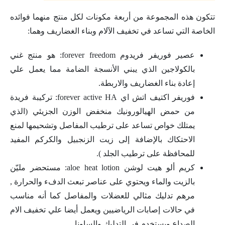
تتكون هذه المجموعة من أربعة مكونات لكل منتج منهما فوائده
الخاصة التي تساعد في تخفيف الآلام وبناء الغضاريف وهما:
عصير فوريفر فريدوم forever freedom: هو منتج غني
بالكولاجين الذي يبني الأنسجة الضامة مما يعمل علي
إعادة بناء الغضاريف والاربطة.
فوريفر اكتيف اتش اي forever active HA: تركيبة فريدة
من حمض الهيالورونيك منخفض الوزن الجزيئي (الذي
يمتلك خواص تساعد على ترطيب المفاصل وتشحيمها لمنع
الاحتكاك بالإضافة إلى زيت الزنجبيل والكركم المفيد
للمحافظة على ترطيب الجلد ).
كريم ألو هيت لوشن aloe heat lotion: مستحضر مليّن
بالزيت والماء ويحتوي على عناصر تبعث الدفء والحرارة ,
مرهم تدليك مثالي للعضلات والمفاصل كما أنه مناسب
في حالات إصابات الرياضيين ويعمل أيضا علي تخفيف الام
الصداع ويستخدم في التدليك والساونا.