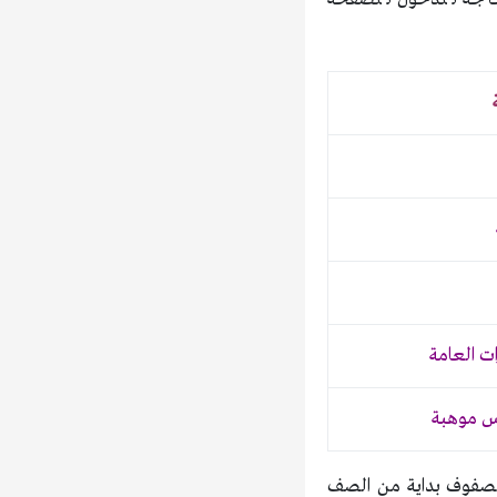
ت العامة
س موهبة
 جميع الصفوف بداية من الصف