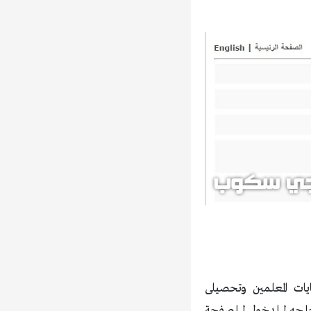
تائج اختبارات قياس القدرات العامة وقياس موهبة لعام 1438 وكفايات المعلمين وتحصيلى
لحاجه للدخول للصفحة