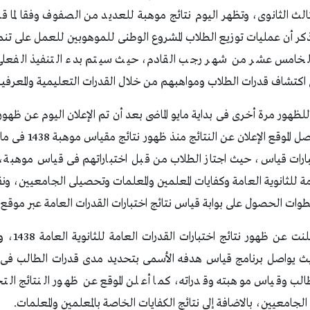
لثالث الثانوى، وتظهر اليوم نتائج موهبة للعديد من الصفوف وفقا لما قام
لذكر أن عمليات توزيع الطلاب المشروع الوطنى للموهوبين للعمل على تنمي
ى الخامس عشر من شهر رجب القادم، حيث سيتم بدء التنفيذ الفع
اكتشاف قدرات الطلاب ومواهبهم من خلال القدرات التعليمية والمعرفية 
اس 1438 عادت للظهور مرة أخرى فى بداية مايو الماضى بعد أن تم الإعلان اليوم عن ظ
العامة للجامعيين، ليواص
بارات قياس، حيث اجتاز الطلاب من قبل اختباراتهم فى قياس موهبة، 
مة للثانوية العامة وكفايات المعلمين والمعلمات وتحصيلى الجامعيين، و
ت الحصول على بوابة قياس نتائج اختبارات القدرات العامة عبر موقع ب
بوابة قياس م
ئج التحصيلى 1438حيث يواصل برنامج قياس هدفه الأسمى بتحديد مدى قدرات الطالب
ب وقياس موهبته وقدراته، كما أعلن الموقع عن ظهور النتائج التحص
جامعيين، بالاضافة إلى نتائج الكفايات الخاصة بالمعلمين والمعلمات.