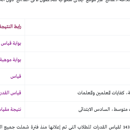
رابط النتيجة
بوابة قياس
بوابة موهبة
قياس
ة، كفايات المعلمين والمعلمات
قياس القدرا
لث متوسط، السادس الابتدائى
نتيجة مقيا
نتائج مسابقة موهوب 1438 لقياس القدرات للطلاب التى تم إعلانها منذ فترة شملت