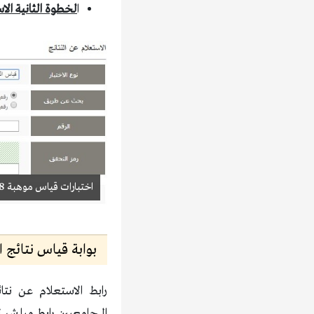
ا
لخطوة الثانية الا
اختبارات قياس موهبة 1438
بوابة قياس نتائج الت
الجامعيين رابط مباشر