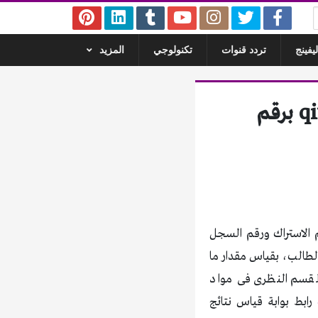
يفينج
تردد قنوات
تكنولوجي
المزيد
بوابة قياس نتائج التحصيلى 1438 عبر موقع قياس qiyas برقم
حد 2 رمضان 1438 وذلك باستخدام رقم الاستراك ورقم السجل
الطالب، بقياس مقدار ما
القسم النظرى فى مواد
رابط بوابة قياس نتائج