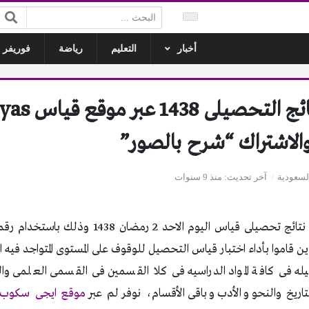
البحث:
أخبار
التعليم
رياضة
فوريفر ل
والاشتراك “شرح بالصور”
السعودية
آخر تحديث
منذ 9 سنوات
يعلن موقع بوابة قياس نتائج تحصيلى قياس اليوم الا
ين قاموا بأداء اختبار قياس التحصيل للوقوف على المستوى المتواجد فيه 
 فى كافة المواد الدراسيه فى كلا القسمين فى القسمى العلمى و
تاريخ والنحو والأدب وباقى الأقسام، نوفر لم عبر
موقع ايجى سكوب